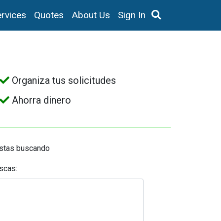
rvices
Quotes
About Us
Sign In
Organiza tus solicitudes
Ahorra dinero
estas buscando
scas: