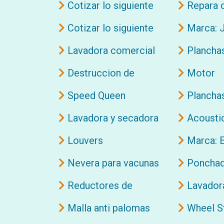
con tapas
Cotizar lo siguiente
Repara 
sistema d
Cotizar lo siguiente
Marca: J
Lavadora comercial
Plancha
Destruccion de
Motor
documentos
Speed Queen
Plancha
Lavadora y secadora
Acousti
Louvers
Marca: 
Nevera para vacunas
Ponchad
ronda
Reductores de
Lavador
velocidad
Malla anti palomas
Wheel S