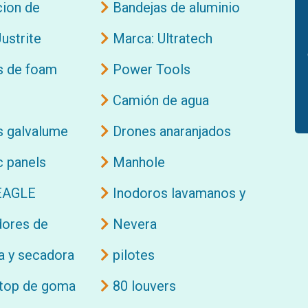
cion de
Bandejas de aluminio
e rociadores
para comedor
ustrite
Marca: Ultratech
s de foam
Power Tools
Camión de agua
s galvalume
Drones anaranjados
c panels
Manhole
EAGLE
Inodoros lavamanos y
mas
ores de
Nevera
medicamentos
a y secadora
pilotes
top de goma
80 louvers