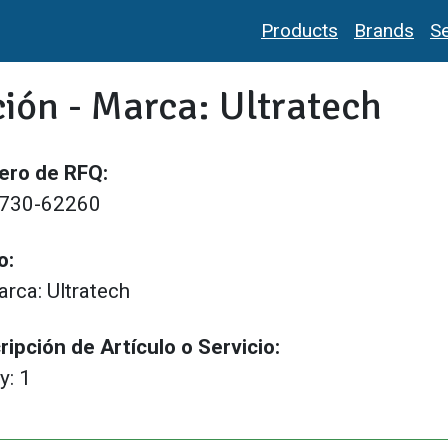
Products
Brands
Se
ción - Marca: Ultratech
ro de RFQ:
-730-62260
o:
rca: Ultratech
ripción de Artículo o Servicio:
y: 1