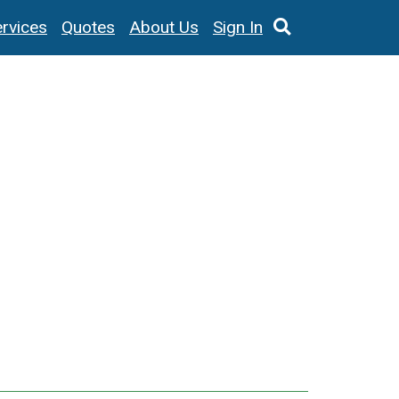
rvices
Quotes
About Us
Sign In