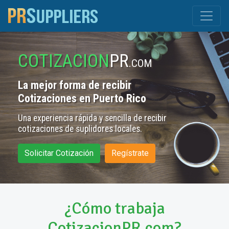
COTIZACION
PR
.COM
La mejor forma de recibir
Cotizaciones en Puerto Rico
Una experiencia rápida y sencilla de recibir
cotizaciones de suplidores locales.
Solicitar Cotización
Regístrate
¿Cómo trabaja
CotizacionPR.com?