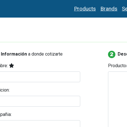
Products
Brands
Se
Información
a donde cotizarte
Des
bre:
Producto
cion:
pañia: