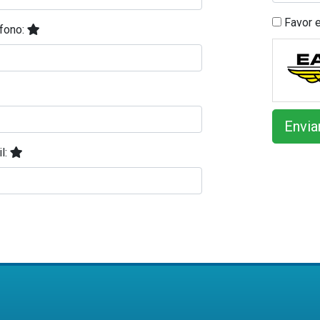
Favor e
fono:
l: